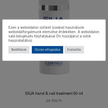
Folytatás a
Facebook
-kal
Ezen a weboldalon sütiket (cookie) használunk
weboldalforgalmunk elemzése érdekében. A weboldalon
való böngészés folytatásával Ön hozzájárul a sütik
használatához.
Beállítások
Összes elfogadása
Elutasítás
Emlékezz rám
Elfelejtett jelszó?
Nincs fiókod?
Regisztrálok
SILIA hand & nail treatment 50 ml
29 700
Ft