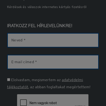
Kérdések és válaszok internetes kártyás fizetésről
IRATKOZZ FEL HÍRLEVELÜNKRE!
Név
E-
mail
cím
Elolvastam, megismertem az
adatvédelmi
tájékoztatót
, az abban foglaltakat megértettem!