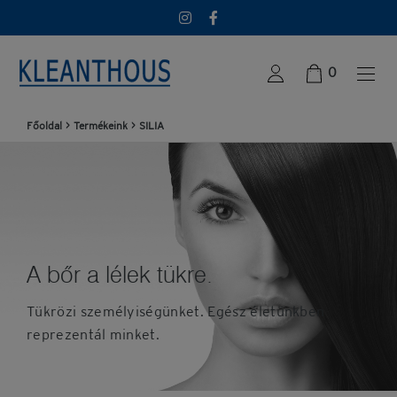
0
Főoldal
>
Termékeink
>
SILIA
A bőr a lélek tükre.
Tükrözi személyiségünket. Egész életünkben
reprezentál minket.