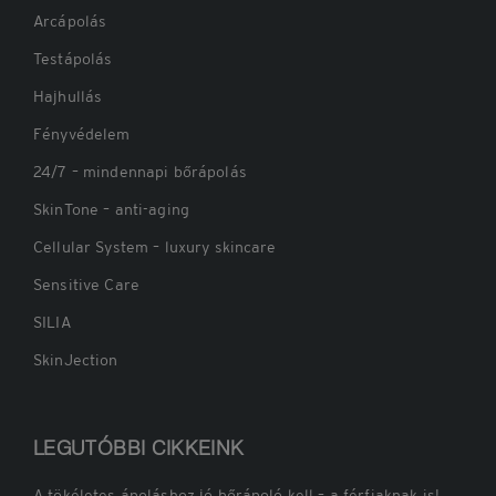
Arcápolás
Testápolás
Hajhullás
Fényvédelem
24/7 – mindennapi bőrápolás
SkinTone – anti-aging
Cellular System – luxury skincare
Sensitive Care
SILIA
SkinJection
LEGUTÓBBI CIKKEINK
A tökéletes ápoláshoz jó bőrápoló kell – a férfiaknak is!