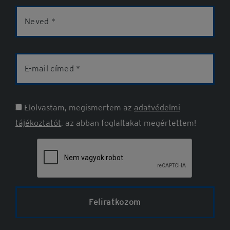
Név
E-
mail
cím
Elolvastam, megismertem az
adatvédelmi
tájékoztatót
, az abban foglaltakat megértettem!