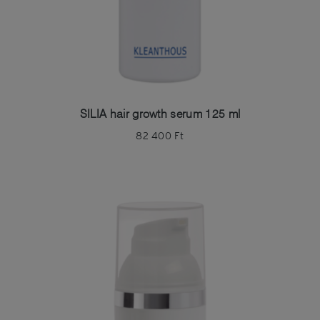
SILIA hair growth serum 125 ml
82 400
Ft
Belépés
Folytatás a
Facebook
-kal