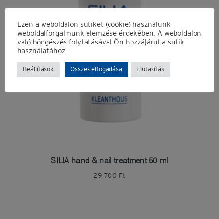
Ezen a weboldalon sütiket (cookie) használunk
weboldalforgalmunk elemzése érdekében. A weboldalon
való böngészés folytatásával Ön hozzájárul a sütik
használatához.
Beállítások
Összes elfogadása
Elutasítás
Emlékezz rám
Elfelejtett jelszó?
Nincs fiókod?
Regisztrálok
SILIA hand & nail treatment 50 ml
29 700
Ft