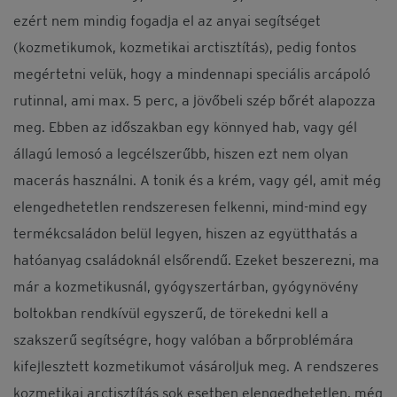
ezért nem mindig fogadja el az anyai segítséget
(kozmetikumok, kozmetikai arctisztítás), pedig fontos
Nincs fiókod?
megértetni velük, hogy a mindennapi speciális arcápoló
rutinnal, ami max. 5 perc, a jövőbeli szép bőrét alapozza
Regisztrálok
meg. Ebben az időszakban egy könnyed hab, vagy gél
állagú lemosó a legcélszerűbb, hiszen ezt nem olyan
macerás használni. A tonik és a krém, vagy gél, amit még
elengedhetetlen rendszeresen felkenni, mind-mind egy
termékcsaládon belül legyen, hiszen az együtthatás a
hatóanyag családoknál elsőrendű. Ezeket beszerezni, ma
már a kozmetikusnál, gyógyszertárban, gyógynövény
boltokban rendkívül egyszerű, de törekedni kell a
szakszerű segítségre, hogy valóban a bőrproblémára
kifejlesztett kozmetikumot vásároljuk meg. A rendszeres
kozmetikai arctisztítás sok esetben elengedhetetlen, még