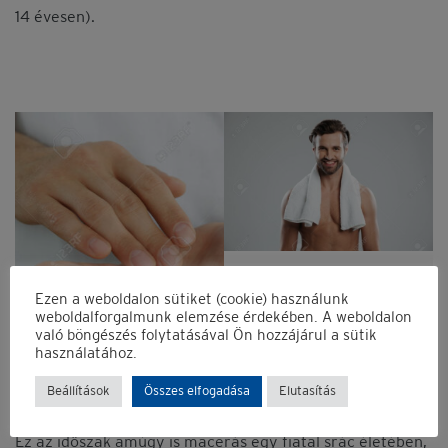
14 évesen).
Belépés
Folytatás a
Facebook
-kal
Young smiling man with towel
Ezen a weboldalon sütiket (cookie) használunk
on shoulders posing at camera
weboldalforgalmunk elemzése érdekében. A weboldalon
való böngészés folytatásával Ön hozzájárul a sütik
isolated
használatához.
Beállítások
Összes elfogadása
Elutasítás
Emlékezz rám
Elfelejtett jelszó?
Ez az időszak amúgy is macerás egy fiatal srác életében,