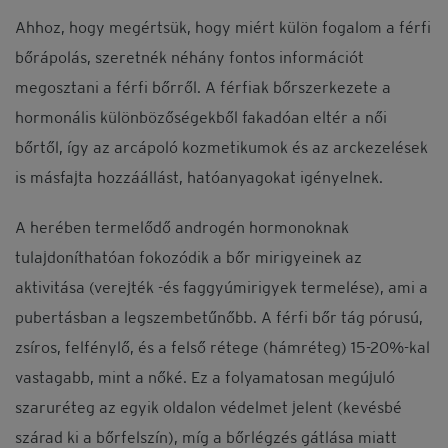
Ahhoz, hogy megértsük, hogy miért külön fogalom a férfi
bőrápolás, szeretnék néhány fontos információt
megosztani a férfi bőrről. A férfiak bőrszerkezete a
hormonális különbözőségekből fakadóan eltér a női
bőrtől, így az arcápoló kozmetikumok és az arckezelések
is másfajta hozzáállást, hatóanyagokat igényelnek.
A herében termelődő androgén hormonoknak
tulajdoníthatóan fokozódik a bőr mirigyeinek az
aktivitása (verejték -és faggyúmirigyek termelése), ami a
pubertásban a legszembetűnőbb. A férfi bőr tág pórusú,
zsíros, felfénylő, és a felső rétege (hámréteg) 15-20%-kal
vastagabb, mint a nőké. Ez a folyamatosan megújuló
szaruréteg az egyik oldalon védelmet jelent (kevésbé
szárad ki a bőrfelszín), míg a bőrlégzés gátlása miatt