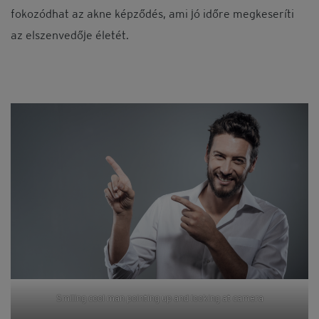
fokozódhat az akne képződés, ami jó időre megkeseríti
az elszenvedője életét.
Smiling cool man pointing up and looking at camera