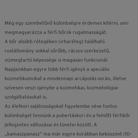
Még egy szembetűnő különbségre érdemes kitérni, ami
megmagyarázza a férfi bőrök rugalmasságát.
A bőr alsóbb rétegében (irharéteg) található
rostállomány sokkal sűrűbb, rácsos szerkezetű,
vízmegtartó képessége is magasan funkcionál.
Napjainkban egyre több férfi igényli a speciális
kozmetikumokat a mindennapi arcápolás során, illetve
szívesen veszi igénybe a kozmetikai, kozmetológiai
szolgáltatásokat is.
Az életkori sajátosságokat figyelembe véve fontos
különbséget tennünk a pubertáskori és a felnőtt férfibőr
jellegzetes változásai és tünetei között. A
„kamaszpanasz” ma már egyre korábban beköszönt (10-