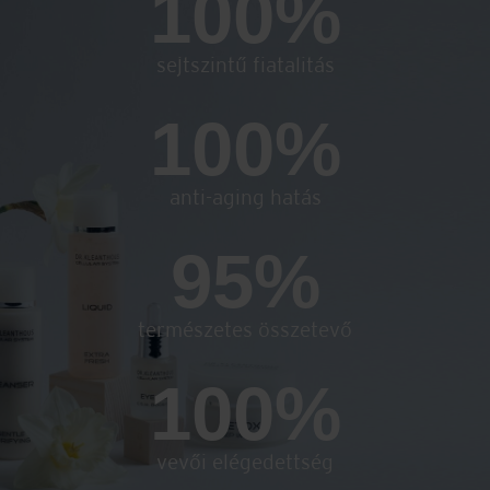
100
%
sejtszintű fiatalitás
100
%
anti-aging hatás
95
%
természetes összetevő
100
%
vevői elégedettség