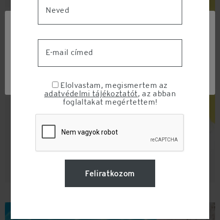
Ezen a weboldalon sütiket (cookie) használunk
weboldalforgalmunk elemzése érdekében. A weboldalon
való böngészés folytatásával Ön hozzájárul a sütik
használatához.
Beállítások
Összes elfogadása
Elutasítás
Emlékezz rám
Elfelejtett jelszó?
Elolvastam, megismertem az
adatvédelmi tájékoztatót
, az abban
foglaltakat megértettem!
Nincs fiókod?
Regisztrálok