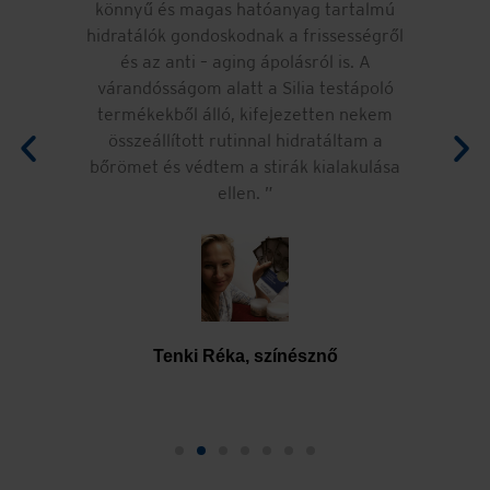
könnyű és magas hatóanyag tartalmú
:
hidratálók gondoskodnak a frissességről
h
de
és az anti – aging ápolásról is. A
f
r
várandósságom alatt a Silia testápoló
H
termékekből álló, kifejezetten nekem
összeállított rutinnal hidratáltam a
bőrömet és védtem a stirák kialakulása
ellen.
Tenki Réka, színésznő