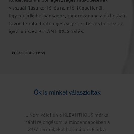
Küldetésünk a bőr egészséges működésének
visszaállítása kortól és nemtől függetlenül.
Egyedülálló hatóanyagok, sonorezonancia és hosszú
távon fenntartható egészséges és feszes bőr: ez az
igazi uniszex KLEANTHOUS hatás.
KLEANTHOUS sztori
Ők is minket választottak
l:
Nem véletlen a KLEANTHOUS márka
ar
iránti rajongásom: a mindennapokban a
s
abb
24/7 termékeket használom. Ezek a