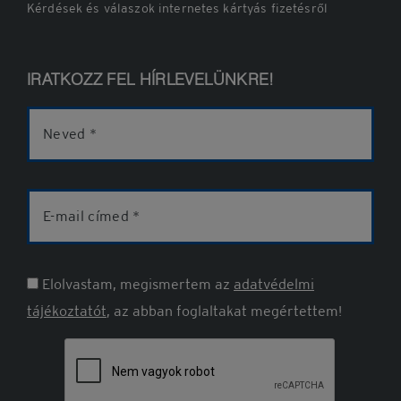
Kérdések és válaszok internetes kártyás fizetésről
IRATKOZZ FEL HÍRLEVELÜNKRE!
Név
E-
mail
cím
Elolvastam, megismertem az
adatvédelmi
tájékoztatót
, az abban foglaltakat megértettem!